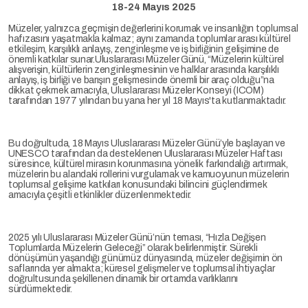
18-24 Mayıs 2025
Müzeler, yalnızca geçmişin değerlerini korumak ve insanlığın toplumsal
hafızasını yaşatmakla kalmaz; aynı zamanda toplumlar arası kültürel
etkileşim, karşılıklı anlayış, zenginleşme ve iş birliğinin gelişimine de
önemli katkılar sunar.Uluslararası Müzeler Günü, “Müzelerin kültürel
alışverişin, kültürlerin zenginleşmesinin ve halklar arasında karşılıklı
anlayış, iş birliği ve barışın gelişmesinde önemli bir araç olduğu”na
dikkat çekmek amacıyla, Uluslararası Müzeler Konseyi (ICOM)
tarafından 1977 yılından bu yana her yıl 18 Mayıs'ta kutlanmaktadır.
Bu doğrultuda, 18 Mayıs Uluslararası Müzeler Günü’yle başlayan ve
UNESCO tarafından da desteklenen Uluslararası Müzeler Haftası
süresince, kültürel mirasın korunmasına yönelik farkındalığı artırmak,
müzelerin bu alandaki rollerini vurgulamak ve kamuoyunun müzelerin
toplumsal gelişime katkıları konusundaki bilincini güçlendirmek
amacıyla çeşitli etkinlikler düzenlenmektedir.
2025 yılı Uluslararası Müzeler Günü’nün teması, “Hızla Değişen
Toplumlarda Müzelerin Geleceği” olarak belirlenmiştir. Sürekli
dönüşümün yaşandığı günümüz dünyasında, müzeler değişimin ön
saflarında yer almakta; küresel gelişmeler ve toplumsal ihtiyaçlar
doğrultusunda şekillenen dinamik bir ortamda varlıklarını
sürdürmektedir.