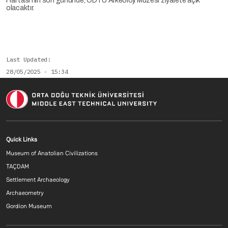
Haftası’nın son gününde, ODTÜ Arkeoloji Müzesi ziyarete açık
olacaktır.
Last Updated
28/05/2025 - 15:34
Footer menu 2 EN
Quick Links
Museum of Anatolian Civilizations
TAÇDAM
Settlement Archaeology
Archaeometry
Gordion Museum