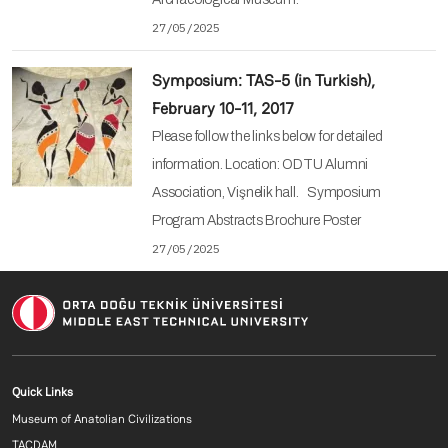
27/05/2025
Symposium: TAS-5 (in Turkish),
February 10-11, 2017
Please follow the links below for detailed
information. Location: ODTU Alumni
Association, Vişnelik hall. Symposium
Program Abstracts Brochure Poster
27/05/2025
Footer menu 2 EN
Quick Links
Museum of Anatolian Civilizations
TAÇDAM