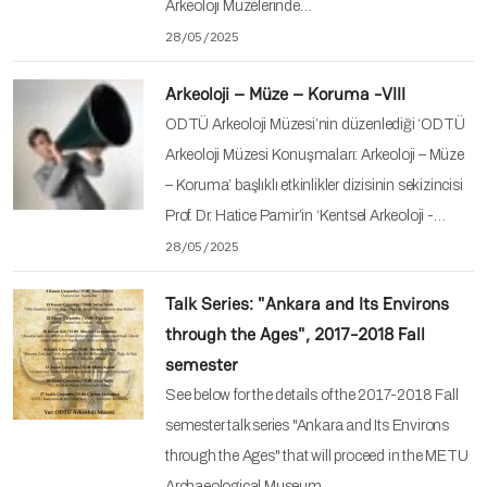
Arkeoloji Müzelerinde…
28/05/2025
Arkeoloji – Müze – Koruma -VIII
ODTÜ Arkeoloji Müzesi’nin düzenlediği ‘ODTÜ
Arkeoloji Müzesi Konuşmaları: Arkeoloji – Müze
– Koruma’ başlıklı etkinlikler dizisinin sekizincisi
Prof. Dr. Hatice Pamir’in ‘Kentsel Arkeoloji -…
28/05/2025
Talk Series: "Ankara and Its Environs
through the Ages", 2017-2018 Fall
semester
See below for the details of the 2017-2018 Fall
semester talk series "Ankara and Its Environs
through the Ages" that will proceed in the METU
Archaeological Museum.