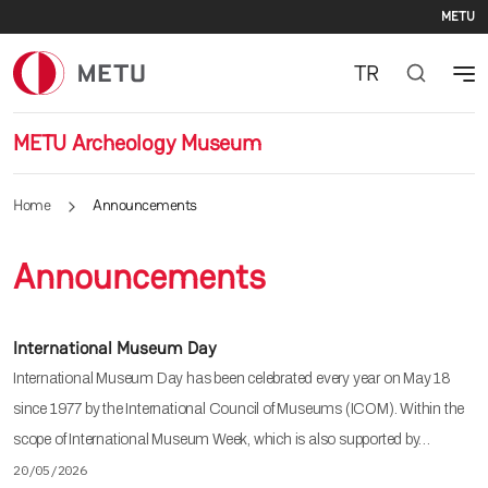
Se
Skip to main content
METU
TR
METU Archeology Museum
Home
Announcements
Announcements
International Museum Day
International Museum Day has been celebrated every year on May 18
since 1977 by the International Council of Museums (ICOM). Within the
scope of International Museum Week, which is also supported by…
20/05/2026