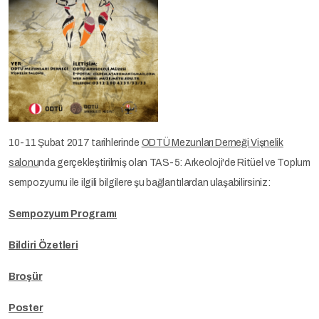
10-11 Şubat 2017 tarihlerinde
ODTÜ Mezunları Derneği Vişnelik
salonu
nda gerçekleştirilmiş olan TAS-5: Arkeoloji'de Ritüel ve Toplum
sempozyumu ile ilgili bilgilere şu bağlantılardan ulaşabilirsiniz:
Sempozyum Programı
Bildiri Özetleri
Broşür
Poster