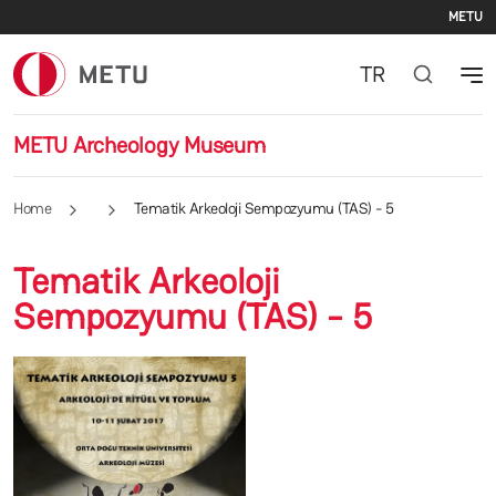
Se
Skip to main content
METU
TR
METU Archeology Museum
Home
Tematik Arkeoloji Sempozyumu (TAS) - 5
Tematik Arkeoloji
Sempozyumu (TAS) - 5