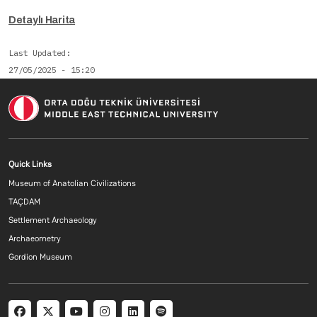
Detaylı Harita
Last Updated
27/05/2025 - 15:20
Footer menu 2 EN
Quick Links
Museum of Anatolian Civilizations
TAÇDAM
Settlement Archaeology
Archaeometry
Gordion Museum
Social menu