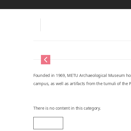
Skip to main content
METU Archeology Mus
Main navigation
Home
About Museum
Exhibition
Act
Previous
Founded in 1969, METU Archaeological Museum hosts va
well as artifacts from the tumuli of the Phyrgian necrop
News
There is no content in this category.
READ MORE