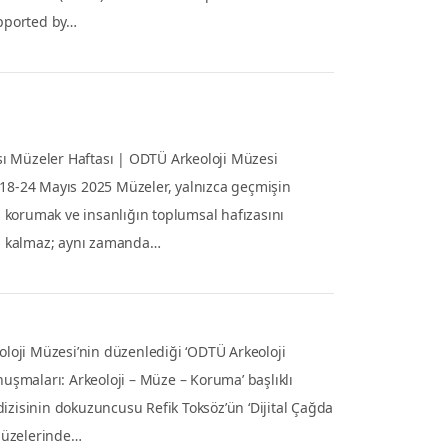
Müzeler Haftası Etkinlikleri-Hızla Değişen
rda Müzelerin Geleceği
 Müzeler Haftası | ODTÜ Arkeoloji Müzesi Etkinlikleri 18-
25 Müzeler, yalnızca geçmişin değerlerini korumak ve
toplumsal hafızasını yaşatmakla kalmaz; aynı zamanda…
i – Müze – Koruma -IX
oji Müzesi’nin düzenlediği ‘ODTÜ Arkeoloji Müzesi
 Arkeoloji – Müze – Koruma’ başlıklı etkinlikler dizisinin
 Refik Toksöz’ün ‘Dijital Çağda Arkeoloji Müzelerinde…