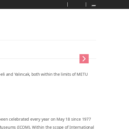
Secondary menu
METU
Turkish
Next
 Yalıncak, both within the limits of METU campus, as
nts
y
celebrated every year on May 18 since 1977 by the
ICOM). Within the scope of International Museum Week,