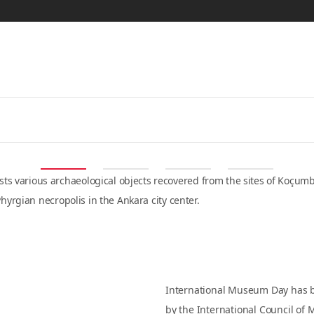
eum
ivities
Contact
Links
rious archaeological objects recovered from the sites of Koçumbeli and
olis in the Ankara city center.
Announceme
International Museum Da
International Museum Day has been 
International Council of Museums (