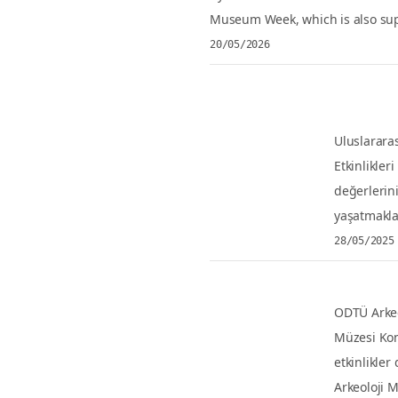
which is also supported by…
20/05/2026
18 Mayıs 
Toplumla
Uluslararası
24 Mayıs 20
insanlığın 
28/05/2025
Arkeoloj
ODTÜ Arkeol
Konuşmaları:
dokuzuncusu
28/05/2025